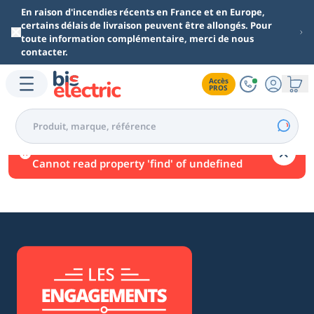
Aller au contenu principal
En raison d'incendies récents en France et en Europe,
certains délais de livraison peuvent être allongés. Pour
toute information complémentaire, merci de nous
contacter.
Accès

PROS
Une erreur est survenue.
Cannot read property 'find' of undefined