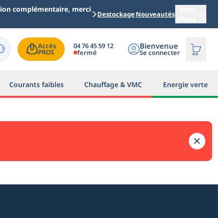
ation complémentaire, merci
Bons
Destockage
Nouveautés
Plans
Bienvenue
04 76 45 59 12
Accès

PROS
fermé
Se connecter
Courants faibles
Chauffage & VMC
Energie verte