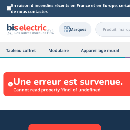
Aller au contenu principal
En raison d'incendies récents en France et en Europe, cert
de nous contacter.
Marques
Tableau coffret
Modulaire
Appareillage mural
Une erreur est survenue.
Cannot read property 'find' of undefined