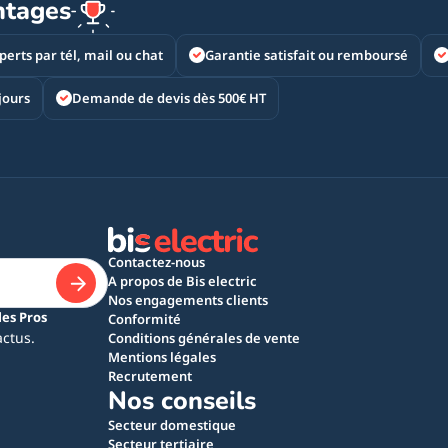
ntages
perts par tél, mail ou chat
Garantie satisfait ou remboursé
jours
Demande de devis dès 500€ HT
Contactez-nous
A propos de Bis electric
Nos engagements clients
les Pros
Conformité
actus.
Conditions générales de vente
Mentions légales
Recrutement
Nos conseils
Secteur domestique
Secteur tertiaire