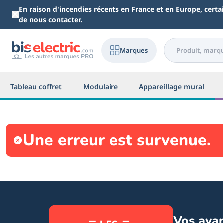
Aller au contenu principal
En raison d'incendies récents en France et en Europe, cert
de nous contacter.
Marques
Tableau coffret
Modulaire
Appareillage mural
Une erreur est survenue.
Vos ava