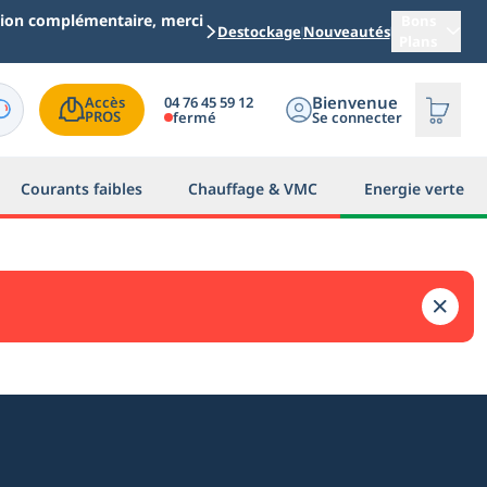
ation complémentaire, merci
Bons
Destockage
Nouveautés
Plans
Bienvenue
04 76 45 59 12
Accès

PROS
fermé
Se connecter
Courants faibles
Chauffage & VMC
Energie verte