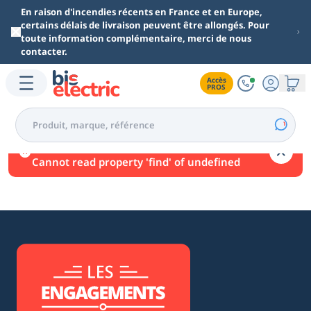
Aller au contenu principal
En raison d'incendies récents en France et en Europe,
certains délais de livraison peuvent être allongés. Pour
toute information complémentaire, merci de nous
contacter.
Accès

PROS
Une erreur est survenue.
Cannot read property 'find' of undefined