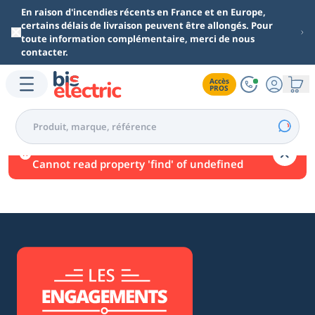
Aller au contenu principal
En raison d'incendies récents en France et en Europe,
certains délais de livraison peuvent être allongés. Pour
toute information complémentaire, merci de nous
contacter.
Accès

PROS
Une erreur est survenue.
Cannot read property 'find' of undefined