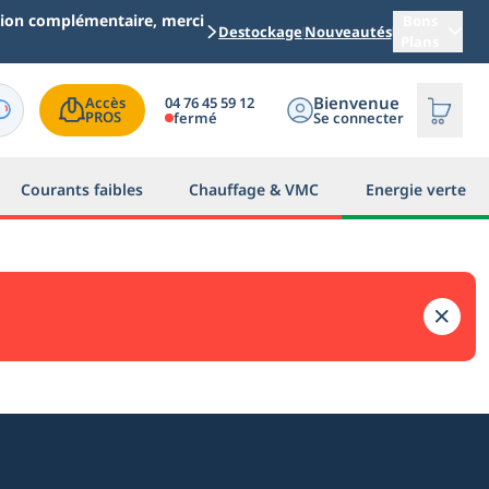
ation complémentaire, merci
Bons
Destockage
Nouveautés
Plans
Bienvenue
04 76 45 59 12
Accès

PROS
fermé
Se connecter
Courants faibles
Chauffage & VMC
Energie verte