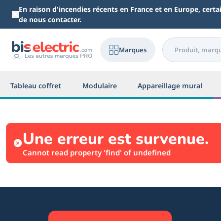
Aller au contenu principal
En raison d'incendies récents en France et en Europe, cert
de nous contacter.
Marques
Tableau coffret
Modulaire
Appareillage mural
Une erreur est survenue.
Cannot read property 'find' of undefined