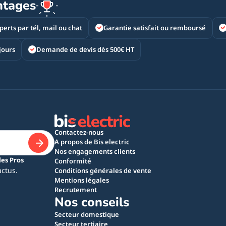
ntages
perts par tél, mail ou chat
Garantie satisfait ou remboursé
jours
Demande de devis dès 500€ HT
Contactez-nous
A propos de Bis electric
Nos engagements clients
les Pros
Conformité
actus.
Conditions générales de vente
Mentions légales
Recrutement
Nos conseils
Secteur domestique
Secteur tertiaire