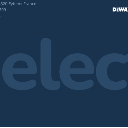
8320 Eybens France
709
6