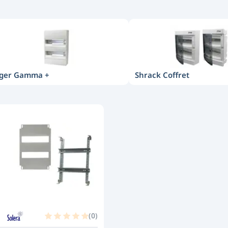
ger Gamma +
Shrack Coffret
(
0
)