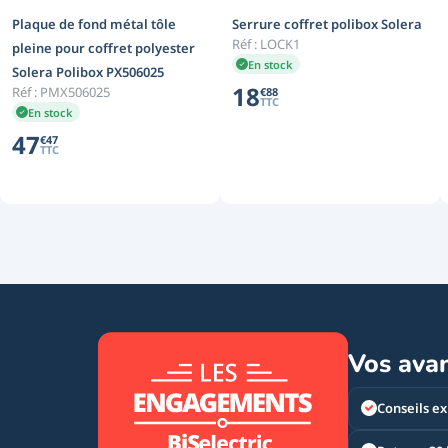
Plaque de fond métal tôle
Serrure coffret polibox Solera
Réf :
LOCK1
pleine pour coffret polyester
En stock
Solera Polibox PX506025
18
Réf :
PMX506025
€
88
TTC
En stock
47
€
47
TTC
Vos ava
Conseils ex