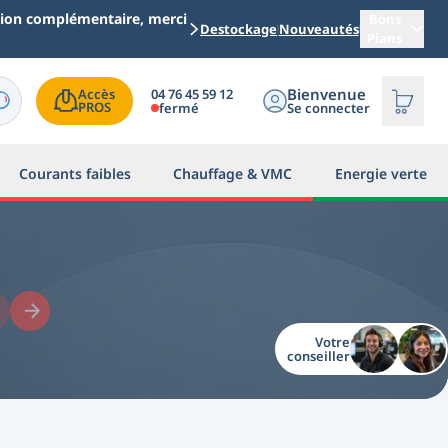
ation complémentaire, merci
Bons
Destockage
Nouveautés
Plans
Bienvenue
04 76 45 59 12
Accès

PROS
fermé
Se connecter
Courants faibles
Chauffage & VMC
Energie verte
hrack Coffret
Votre
conseiller