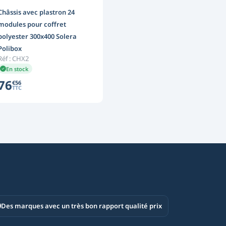
Châssis avec plastron 24
modules pour coffret
polyester 300x400 Solera
Polibox
Réf :
CHX2
En stock
76
€
56
TTC
Des marques avec un très bon rapport qualité prix