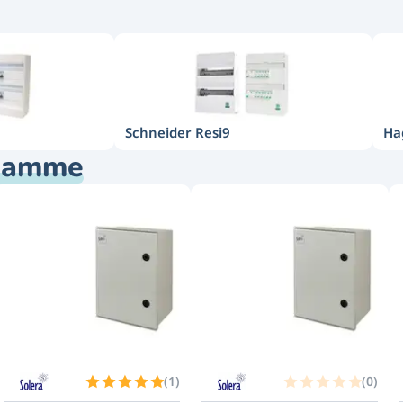
Schneider Resi9
Ha
 gamme
(
1
)
(
0
)