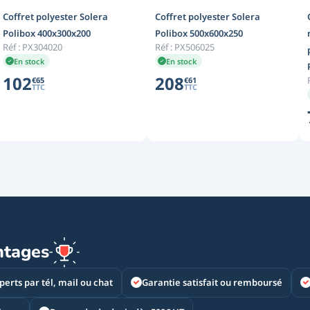
Coffret polyester Solera
Coffret polyester Solera
Polibox 400x300x200
Polibox 500x600x250
Réf :
PX304020
Réf :
PX506025
En stock
En stock
102
208
€
65
€
61
TTC
TTC
ntages
perts par tél, mail ou chat
Garantie satisfait ou remboursé