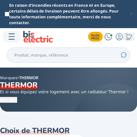
Aller au contenu principal
En raison d'incendies récents en France et en Europe,
certains délais de livraison peuvent être allongés. Pour
toute information complémentaire, merci de nous
contacter.
Accès

PROS
Marques
THERMOR
THERMOR
Et si vous équipez votre logement avec un radiateur Thermor !
Reconnue pour la qualité de ses produits, la fiabilité et un design
Voir plus
contemporain l’entreprise française Thermor est leader dans le
domaine de système de chauffage. Bénéficiant d’un savoir-faire
français, le fabricant radiateur electrique Thermor a été créé en
1931. La société radiateur électrique Thermor est réputée pour
Choix de THERMOR
offrir un large choix de solutions de chauffage répondant aux