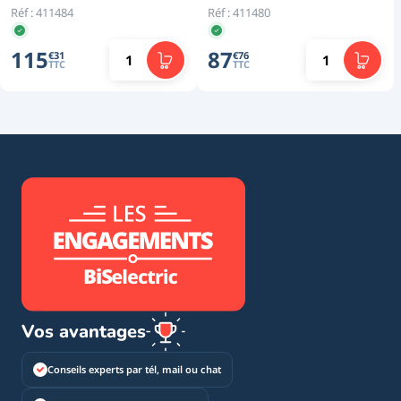
Réf :
411484
Réf :
411480
115
87
€
31
€
76
TTC
TTC
Vos avantages
Conseils experts par tél, mail ou chat