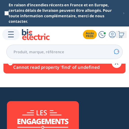
Aller au contenu principal
En raison d'incendies récents en France et en Europe,
certains délais de livraison peuvent être allongés. Pour
toute information complémentaire, merci de nous
contacter.
Accès

PROS
Une erreur est survenue.
Cannot read property 'find' of undefined