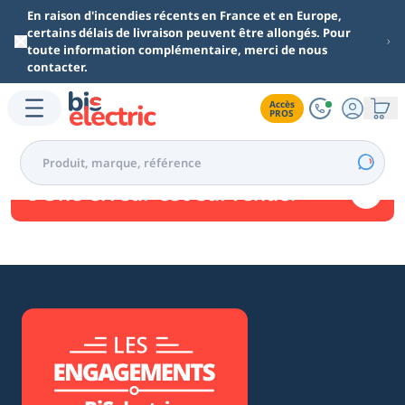
Aller au contenu principal
En raison d'incendies récents en France et en Europe,
certains délais de livraison peuvent être allongés. Pour
toute information complémentaire, merci de nous
contacter.
Accès

PROS
Une erreur est survenue.