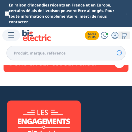
Aller au contenu principal
En raison d'incendies récents en France et en Europe,
certains délais de livraison peuvent être allongés. Pour
toute information complémentaire, merci de nous
contacter.
Accès

PROS
Une erreur est survenue.