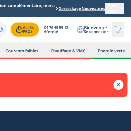
ation complémentaire, merci
Bons
Destockage
Nouveautés
Plans
Bienvenue
04 76 45 59 12
Accès

PROS
fermé
Se connecter
Courants faibles
Chauffage & VMC
Energie verte