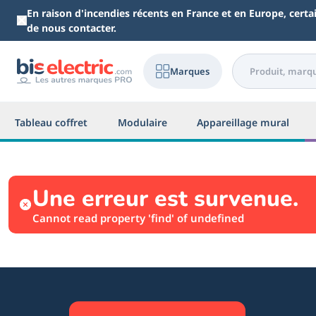
Aller au contenu principal
En raison d'incendies récents en France et en Europe, cert
de nous contacter.
Marques
Tableau coffret
Modulaire
Appareillage mural
Une erreur est survenue.
Cannot read property 'find' of undefined