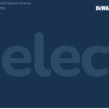
8320 Eybens France
709
6