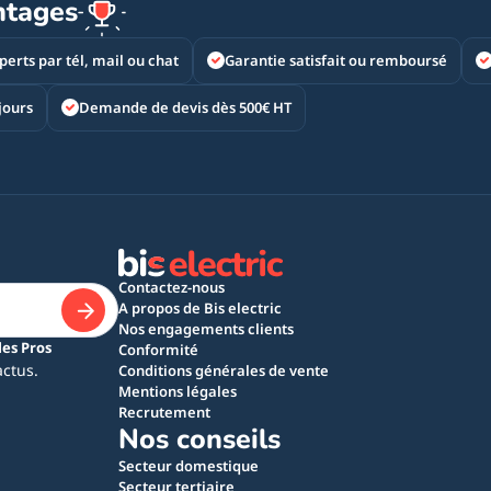
ntages
perts par tél, mail ou chat
Garantie satisfait ou remboursé
jours
Demande de devis dès 500€ HT
Contactez-nous
A propos de Bis electric
Nos engagements clients
les Pros
Conformité
actus.
Conditions générales de vente
Mentions légales
Recrutement
Nos conseils
Secteur domestique
Secteur tertiaire