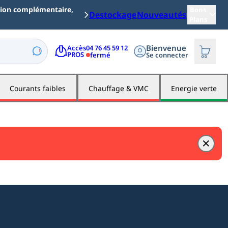
ation complémentaire, merci
Bons
Destockage
Nouveautés
Plans
Bienvenue
04 76 45 59 12
Accès

PROS
fermé
Se connecter
Courants faibles
Chauffage & VMC
Energie verte