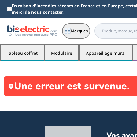
Aller au contenu principal
En raison d'incendies récents en France et en Europe, cert
de nous contacter.
Marques
Tableau coffret
Modulaire
Appareillage mural
Une erreur est survenue.
Vos ava