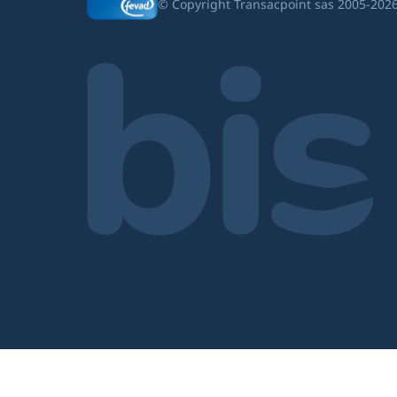
Grenoble 481 015 709 - TVA FR61481015
© Copyright Transacpoint sas 2005-202