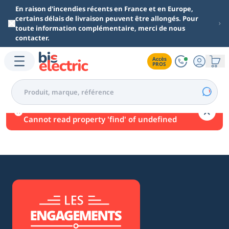
Aller au contenu principal
En raison d'incendies récents en France et en Europe,
certains délais de livraison peuvent être allongés. Pour
toute information complémentaire, merci de nous
contacter.
Accès

PROS
Une erreur est survenue.
Cannot read property 'find' of undefined