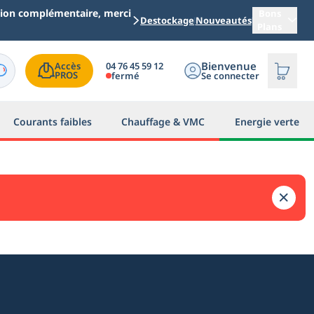
ation complémentaire, merci
Bons
Destockage
Nouveautés
Plans
Bienvenue
04 76 45 59 12
Accès

PROS
fermé
Se connecter
Courants faibles
Chauffage & VMC
Energie verte