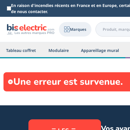
Aller au contenu principal
En raison d'incendies récents en France et en Europe, cert
de nous contacter.
Marques
Tableau coffret
Modulaire
Appareillage mural
Une erreur est survenue.
Vos ava