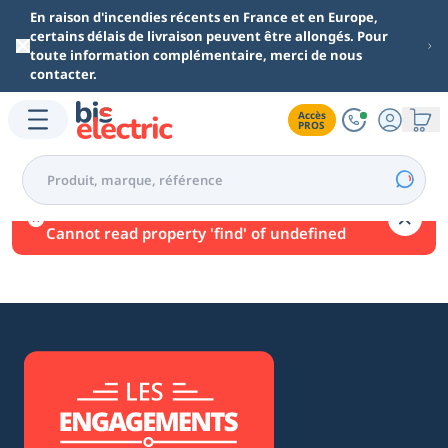
Aller au contenu principal
En raison d'incendies récents en France et en Europe,
certains délais de livraison peuvent être allongés. Pour
toute information complémentaire, merci de nous
contacter.
Accès

PROS
Une erreur est survenue.
Cannot read property 'find' of undefined