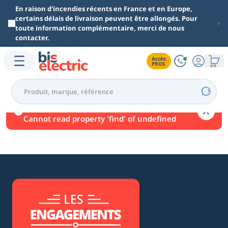
Aller au contenu principal
En raison d'incendies récents en France et en Europe,
certains délais de livraison peuvent être allongés. Pour
toute information complémentaire, merci de nous
contacter.
Accès

PROS
Une erreur est survenue.
Cannot read property 'find' of undefined