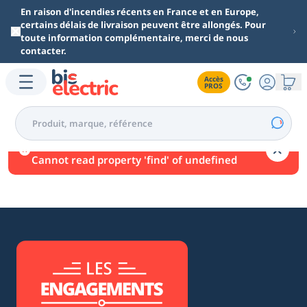
Aller au contenu principal
En raison d'incendies récents en France et en Europe,
certains délais de livraison peuvent être allongés. Pour
toute information complémentaire, merci de nous
contacter.
Accès

PROS
Une erreur est survenue.
Cannot read property 'find' of undefined