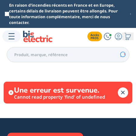
Aller au contenu principal
En raison d'incendies récents en France et en Europe,
certains délais de livraison peuvent être allongés. Pour
toute information complémentaire, merci de nous
contacter.
Accès

PROS
Une erreur est survenue.
Cannot read property 'find' of undefined