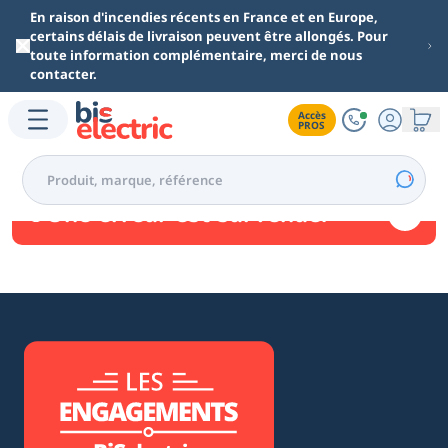
Aller au contenu principal
En raison d'incendies récents en France et en Europe,
certains délais de livraison peuvent être allongés. Pour
toute information complémentaire, merci de nous
contacter.
Accès

PROS
Une erreur est survenue.