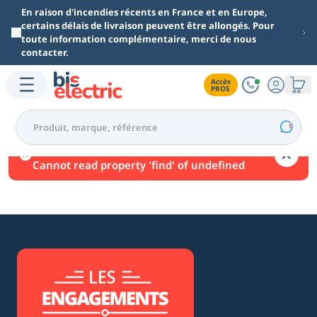
Aller au contenu principal
En raison d'incendies récents en France et en Europe,
certains délais de livraison peuvent être allongés. Pour
toute information complémentaire, merci de nous
contacter.
Accès

PROS
Une erreur est survenue.
Cannot read property 'find' of undefined