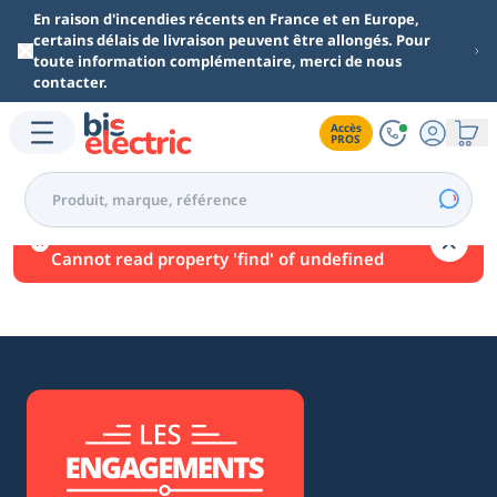
Aller au contenu principal
En raison d'incendies récents en France et en Europe,
certains délais de livraison peuvent être allongés. Pour
toute information complémentaire, merci de nous
contacter.
Accès

PROS
Une erreur est survenue.
Cannot read property 'find' of undefined