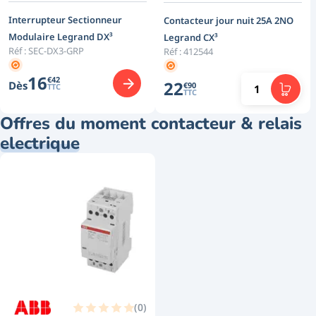
Interrupteur Sectionneur
Contacteur jour nuit 25A 2NO
Modulaire Legrand DX³
Legrand CX³
Réf :
SEC-DX3-GRP
Réf :
412544
16
€
42
22
Dès
€
90
TTC
TTC
Offres du moment contacteur & relais
electrique
(
0
)