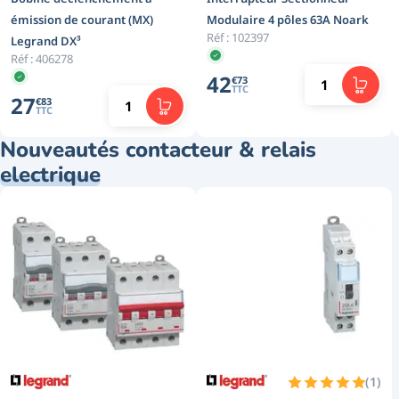
émission de courant (MX)
Modulaire 4 pôles 63A Noark
Réf :
102397
Legrand DX³
Réf :
406278
42
€
73
TTC
27
€
83
TTC
Nouveautés contacteur & relais
electrique
(
1
)