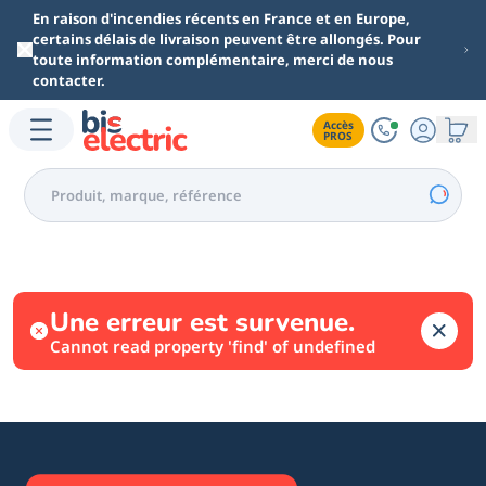
Aller au contenu principal
En raison d'incendies récents en France et en Europe,
certains délais de livraison peuvent être allongés. Pour
toute information complémentaire, merci de nous
contacter.
Accès

PROS
Une erreur est survenue.
Cannot read property 'find' of undefined