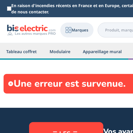
Aller au contenu principal
En raison d'incendies récents en France et en Europe, cert
de nous contacter.
Marques
Tableau coffret
Modulaire
Appareillage mural
Une erreur est survenue.
Vos ava