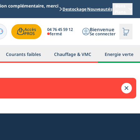
ation complémentaire, merci
Bons
Destockage
Nouveautés
Plans
Bienvenue
04 76 45 59 12
Accès

PROS
fermé
Se connecter
Courants faibles
Chauffage & VMC
Energie verte