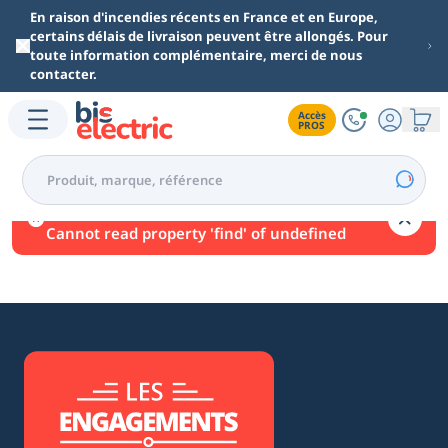
Aller au contenu principal
En raison d'incendies récents en France et en Europe,
certains délais de livraison peuvent être allongés. Pour
toute information complémentaire, merci de nous
contacter.
Accès

PROS
Une erreur est survenue.
Cannot read property 'find' of undefined