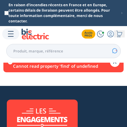
Aller au contenu principal
En raison d'incendies récents en France et en Europe,
certains délais de livraison peuvent être allongés. Pour
toute information complémentaire, merci de nous
contacter.
Accès

PROS
Une erreur est survenue.
Cannot read property 'find' of undefined