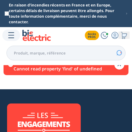
Aller au contenu principal
En raison d'incendies récents en France et en Europe,
certains délais de livraison peuvent être allongés. Pour
toute information complémentaire, merci de nous
contacter.
Accès

PROS
Une erreur est survenue.
Cannot read property 'find' of undefined