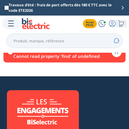
Aller au contenu principal
Travaux d’été : frais de port offerts dès 180 € TTC avec le
code ETE2026
Accès

PROS
Une erreur est survenue.
Cannot read property 'find' of undefined