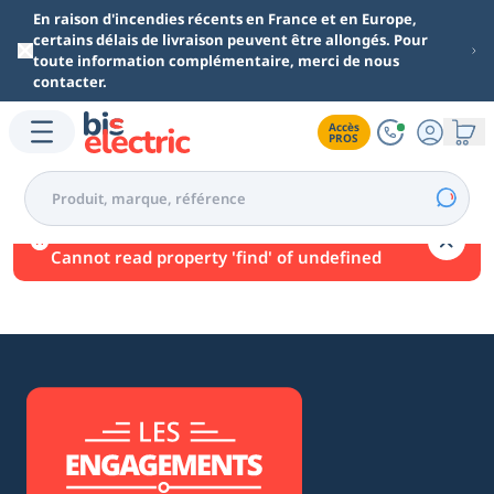
Aller au contenu principal
En raison d'incendies récents en France et en Europe,
certains délais de livraison peuvent être allongés. Pour
toute information complémentaire, merci de nous
contacter.
Accès

PROS
Une erreur est survenue.
Cannot read property 'find' of undefined