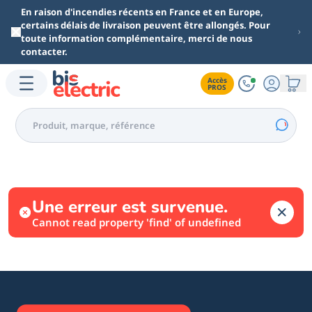
Aller au contenu principal
En raison d'incendies récents en France et en Europe,
certains délais de livraison peuvent être allongés. Pour
toute information complémentaire, merci de nous
contacter.
Accès

PROS
Une erreur est survenue.
Cannot read property 'find' of undefined