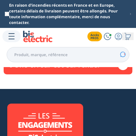
Aller au contenu principal
En raison d'incendies récents en France et en Europe,
certains délais de livraison peuvent être allongés. Pour
toute information complémentaire, merci de nous
contacter.
Accès

PROS
Une erreur est survenue.