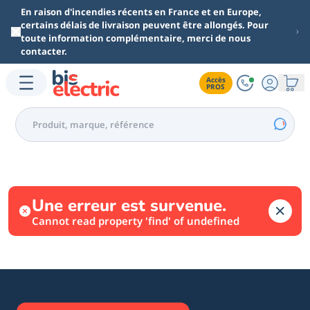
Aller au contenu principal
En raison d'incendies récents en France et en Europe,
certains délais de livraison peuvent être allongés. Pour
toute information complémentaire, merci de nous
contacter.
Accès

PROS
Une erreur est survenue.
Cannot read property 'find' of undefined