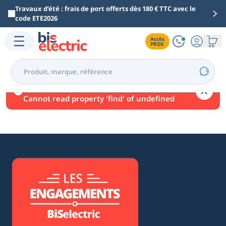
Aller au contenu principal
Travaux d’été : frais de port offerts dès 180 € TTC avec le
code ETE2026
Accès

PROS
Une erreur est survenue.
Cannot read property 'find' of undefined