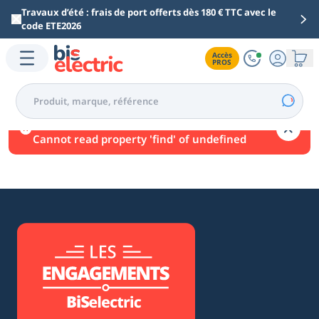
Aller au contenu principal
Travaux d’été : frais de port offerts dès 180 € TTC avec le
code ETE2026
Accès

PROS
Une erreur est survenue.
Cannot read property 'find' of undefined