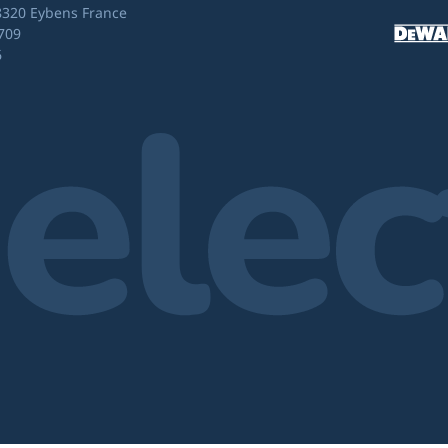
8320 Eybens France
709
6