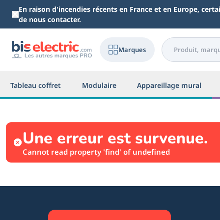
Aller au contenu principal
En raison d'incendies récents en France et en Europe, cert
de nous contacter.
Marques
Tableau coffret
Modulaire
Appareillage mural
Une erreur est survenue.
Cannot read property 'find' of undefined