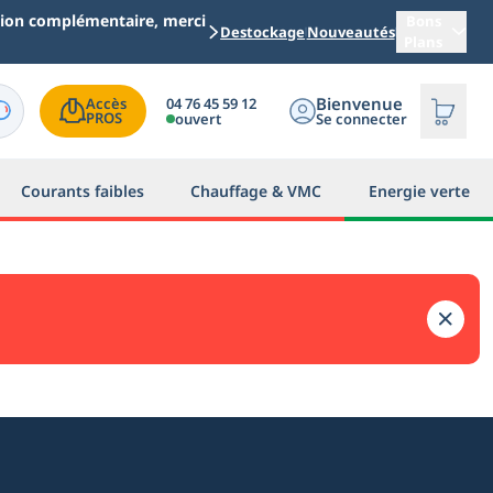
ation complémentaire, merci
Bons
Destockage
Nouveautés
Plans
Bienvenue
04 76 45 59 12
Accès

PROS
ouvert
Se connecter
Courants faibles
Chauffage & VMC
Energie verte