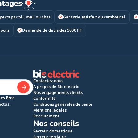
ntages
perts par tél, mail ou chat
Garantie satisfait ou remboursé
jours
Demande de devis dès 500€ HT
Contactez-nous
A propos de Bis electric
Nos engagements clients
les Pros
Conformité
actus.
Conditions générales de vente
Mentions légales
Recrutement
Nos conseils
Secteur domestique
Secteur tertiaire