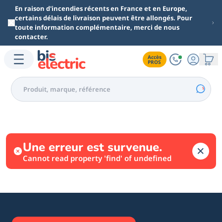
Aller au contenu principal
En raison d'incendies récents en France et en Europe,
certains délais de livraison peuvent être allongés. Pour
toute information complémentaire, merci de nous
contacter.
Accès

PROS
Une erreur est survenue.
Cannot read property 'find' of undefined