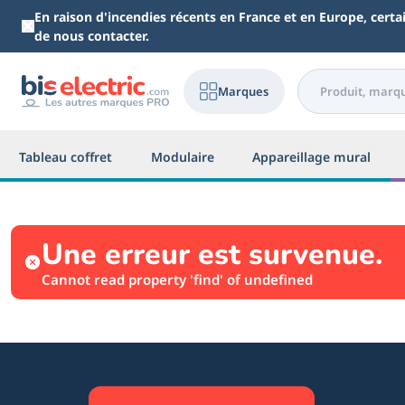
Aller au contenu principal
En raison d'incendies récents en France et en Europe, cert
de nous contacter.
Marques
Tableau coffret
Modulaire
Appareillage mural
Une erreur est survenue.
Cannot read property 'find' of undefined