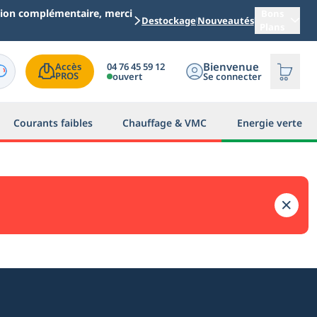
ation complémentaire, merci
Bons
Destockage
Nouveautés
Plans
Bienvenue
04 76 45 59 12
Accès

PROS
ouvert
Se connecter
Courants faibles
Chauffage & VMC
Energie verte