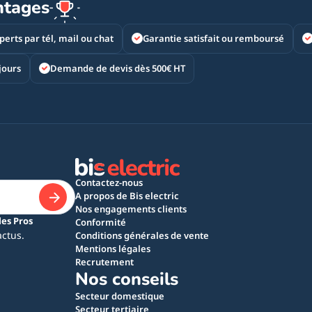
ntages
perts par tél, mail ou chat
Garantie satisfait ou remboursé
jours
Demande de devis dès 500€ HT
Contactez-nous
A propos de Bis electric
Nos engagements clients
les Pros
Conformité
actus.
Conditions générales de vente
Mentions légales
Recrutement
Nos conseils
Secteur domestique
Secteur tertiaire