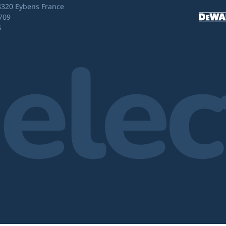
8320 Eybens France
709
6