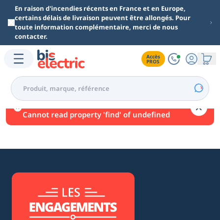
Aller au contenu principal
En raison d'incendies récents en France et en Europe,
certains délais de livraison peuvent être allongés. Pour
toute information complémentaire, merci de nous
contacter.
Accès

PROS
Une erreur est survenue.
Cannot read property 'find' of undefined