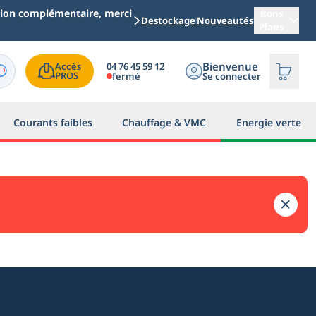
ation complémentaire, merci
Bons
Destockage
Nouveautés
Plans
Bienvenue
04 76 45 59 12
Accès

PROS
fermé
Se connecter
Courants faibles
Chauffage & VMC
Energie verte