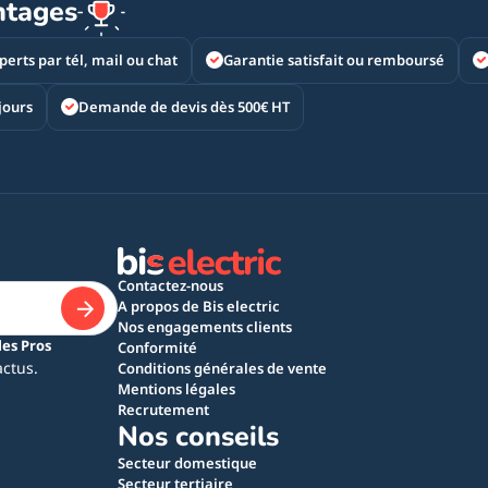
ntages
perts par tél, mail ou chat
Garantie satisfait ou remboursé
jours
Demande de devis dès 500€ HT
Contactez-nous
A propos de Bis electric
Nos engagements clients
les Pros
Conformité
actus.
Conditions générales de vente
Mentions légales
Recrutement
Nos conseils
Secteur domestique
Secteur tertiaire