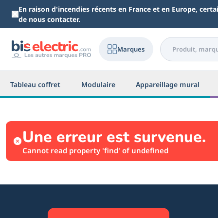
Aller au contenu principal
En raison d'incendies récents en France et en Europe, cert
de nous contacter.
Marques
Tableau coffret
Modulaire
Appareillage mural
Une erreur est survenue.
Cannot read property 'find' of undefined