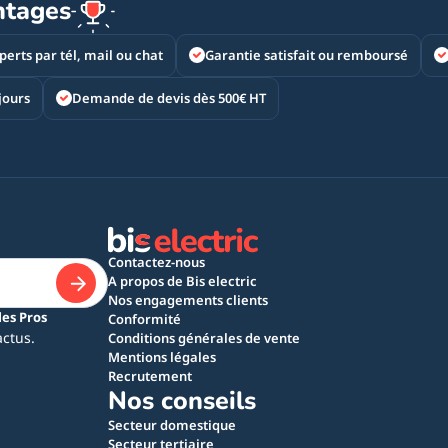
ntages
perts par tél, mail ou chat
Garantie satisfait ou remboursé
jours
Demande de devis dès 500€ HT
Contactez-nous
A propos de Bis electric
Nos engagements clients
les Pros
Conformité
actus.
Conditions générales de vente
Mentions légales
Recrutement
Nos conseils
Secteur domestique
Secteur tertiaire