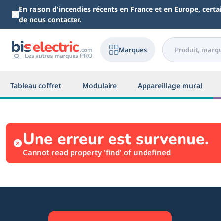
Aller au contenu principal
En raison d'incendies récents en France et en Europe, cert
de nous contacter.
Marques
Tableau coffret
Modulaire
Appareillage mural
Une erreur est survenue.
Cannot read property 'find' of undefined