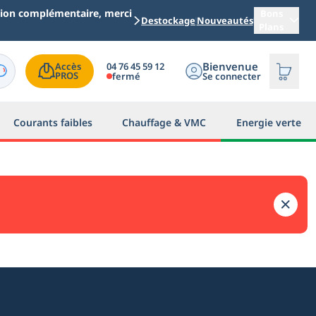
ation complémentaire, merci
Bons
Destockage
Nouveautés
Plans
Bienvenue
04 76 45 59 12
Accès

PROS
fermé
Se connecter
Courants faibles
Chauffage & VMC
Energie verte