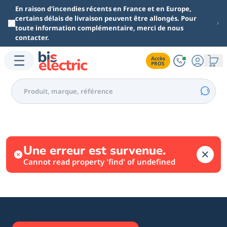
Aller au contenu principal
En raison d'incendies récents en France et en Europe,
certains délais de livraison peuvent être allongés. Pour
toute information complémentaire, merci de nous
contacter.
Accès

PROS
Une erreur est survenue.
Cannot read property 'find' of undefined