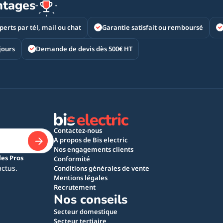
ntages
perts par tél, mail ou chat
Garantie satisfait ou remboursé
jours
Demande de devis dès 500€ HT
Contactez-nous
A propos de Bis electric
Nos engagements clients
les Pros
Conformité
actus.
Conditions générales de vente
Mentions légales
Recrutement
Nos conseils
Secteur domestique
Secteur tertiaire