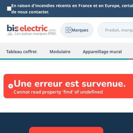
Aller au contenu principal
En raison d'incendies récents en France et en Europe, cert
de nous contacter.
Marques
Tableau coffret
Modulaire
Appareillage mural
Une erreur est survenue.
Cannot read property 'find' of undefined