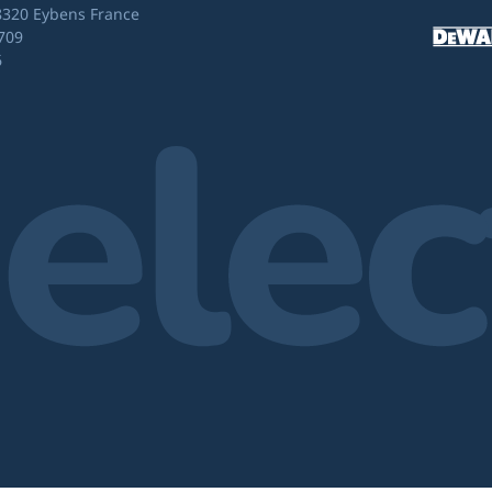
8320 Eybens France
709
6