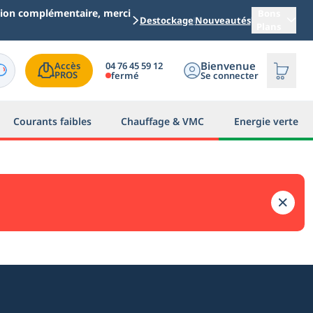
ation complémentaire, merci
Bons
Destockage
Nouveautés
Plans
Bienvenue
04 76 45 59 12
Accès

PROS
fermé
Se connecter
Courants faibles
Chauffage & VMC
Energie verte