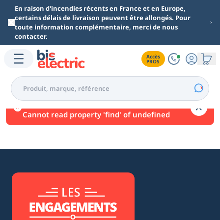
Aller au contenu principal
En raison d'incendies récents en France et en Europe,
certains délais de livraison peuvent être allongés. Pour
toute information complémentaire, merci de nous
contacter.
Accès

PROS
Une erreur est survenue.
Cannot read property 'find' of undefined