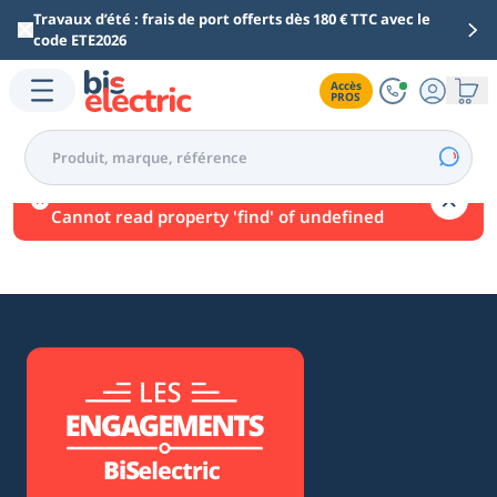
Aller au contenu principal
Travaux d’été : frais de port offerts dès 180 € TTC avec le
code ETE2026
Accès

PROS
Une erreur est survenue.
Cannot read property 'find' of undefined