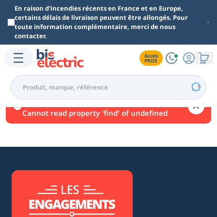
Aller au contenu principal
En raison d'incendies récents en France et en Europe,
certains délais de livraison peuvent être allongés. Pour
toute information complémentaire, merci de nous
contacter.
Accès

PROS
Une erreur est survenue.
Cannot read property 'find' of undefined