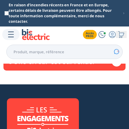
Aller au contenu principal
En raison d'incendies récents en France et en Europe,
certains délais de livraison peuvent être allongés. Pour
toute information complémentaire, merci de nous
contacter.
Accès

PROS
Une erreur est survenue.