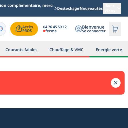
ation complémentaire, merci
Bons
Destockage
Nouveautés
Plans
Bienvenue
04 76 45 59 12
Accès

PROS
fermé
Se connecter
Courants faibles
Chauffage & VMC
Energie verte