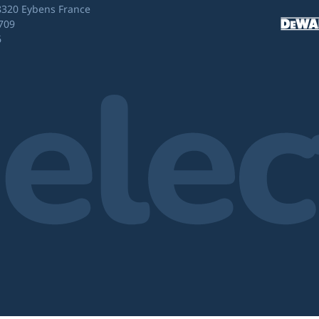
8320 Eybens France
709
6