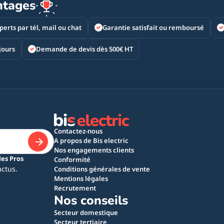
ntages
perts par tél, mail ou chat
Garantie satisfait ou remboursé
jours
Demande de devis dès 500€ HT
Contactez-nous
A propos de Bis electric
Nos engagements clients
les Pros
Conformité
actus.
Conditions générales de vente
Mentions légales
Recrutement
Nos conseils
Secteur domestique
Secteur tertiaire