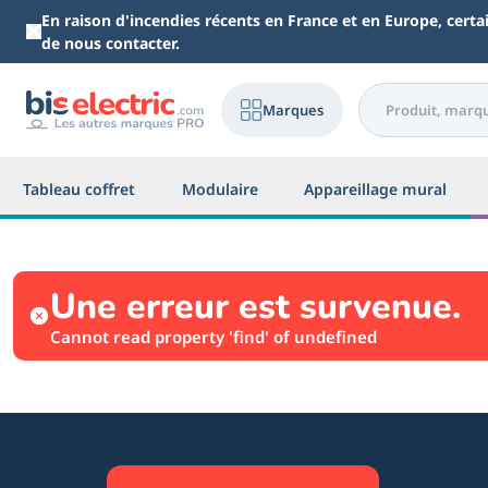
Aller au contenu principal
En raison d'incendies récents en France et en Europe, cert
de nous contacter.
Marques
Tableau coffret
Modulaire
Appareillage mural
Une erreur est survenue.
Cannot read property 'find' of undefined