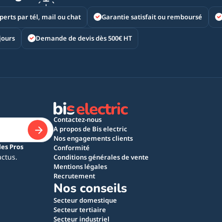
perts par tél, mail ou chat
Garantie satisfait ou remboursé
jours
Demande de devis dès 500€ HT
Contactez-nous
A propos de Bis electric
Nos engagements clients
les Pros
Conformité
actus.
Conditions générales de vente
Mentions légales
Recrutement
Nos conseils
Secteur domestique
Secteur tertiaire
Secteur industriel