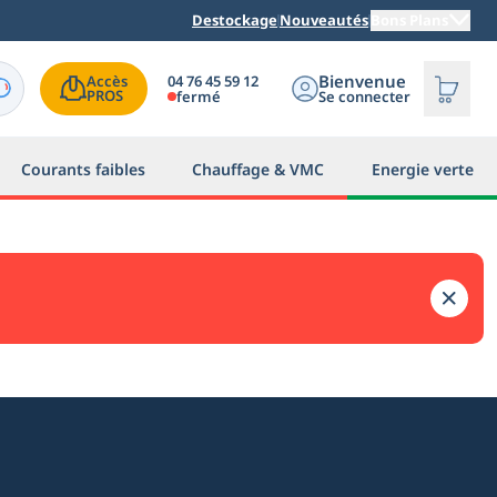
Destockage
Nouveautés
Bons Plans
Bienvenue
04 76 45 59 12
Accès

PROS
fermé
Se connecter
Courants faibles
Chauffage & VMC
Energie verte