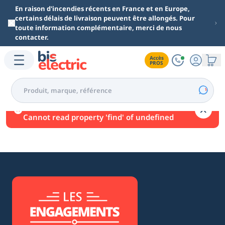
Aller au contenu principal
En raison d'incendies récents en France et en Europe,
certains délais de livraison peuvent être allongés. Pour
toute information complémentaire, merci de nous
contacter.
Accès

PROS
Une erreur est survenue.
Cannot read property 'find' of undefined